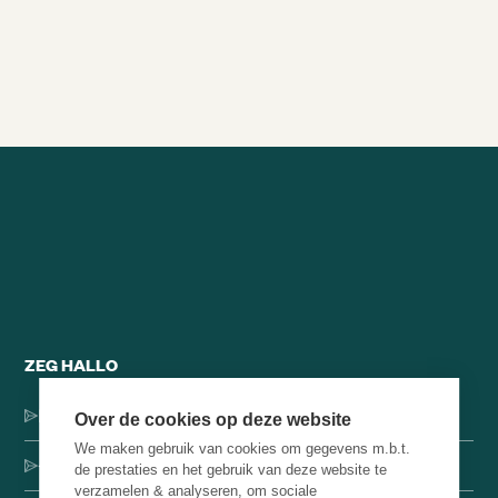
Alle brainsnacks
ZEG HALLO
Dorpsstraat 137, 1546 JH Jisp
Over de cookies op deze website
We maken gebruik van cookies om gegevens m.b.t.
+31 (0)75-4000071
de prestaties en het gebruik van deze website te
verzamelen & analyseren, om sociale