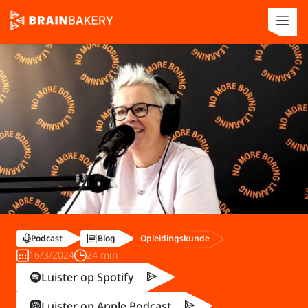
Opleidingskunde
Podcast
Blog
16/3/2024
24 min
Luister op Spotify
Luister op Apple Podcast