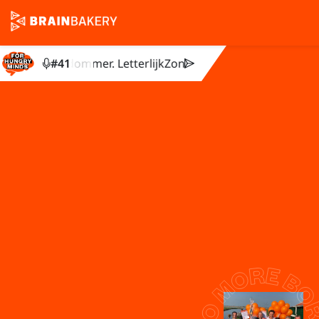
wordt je dommer. Letterlijk
#
41
Zonder pauze wordt je dommer. 
Neem contact op