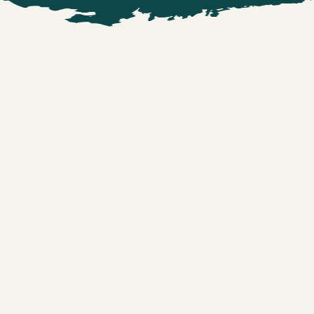
NAAM
*
E-MAILADRES
*