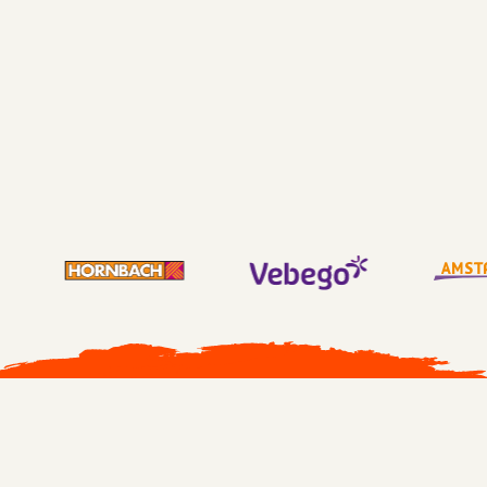
HORNBACH NEDERLAND
193% stijging Waarderend leiderschap
230% stijging Vertrouwend en Steunend
leiderschap
305% stijging Stimulerend leiderschap
Alle cases