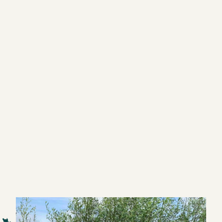
De reis van jouw trainerscarrière begint hier
het brein te begrijpen,
krachtige leeractiviteiten te ontwerpen,
en van trainen een succesvolle onderneming te mak