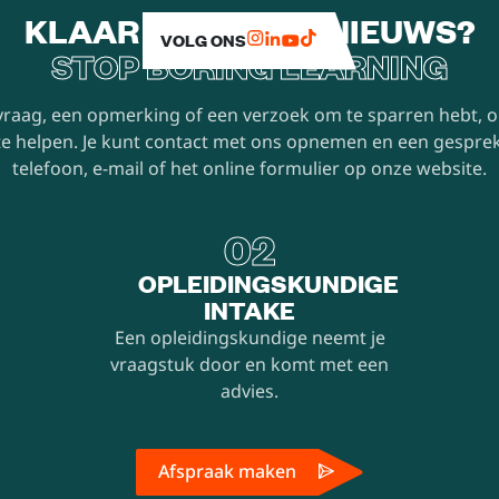
KLAAR VOOR IETS NIEUWS?
VOLG ONS
STOP BORING LEARNING
 vraag, een opmerking of een verzoek om te sparren hebt, o
 te helpen. Je kunt contact met ons opnemen en een gesprek
telefoon, e-mail of het online formulier op onze website.
02
OPLEIDINGSKUNDIGE
INTAKE
Een opleidingskundige neemt je
vraagstuk door en komt met een
advies.
Afspraak maken