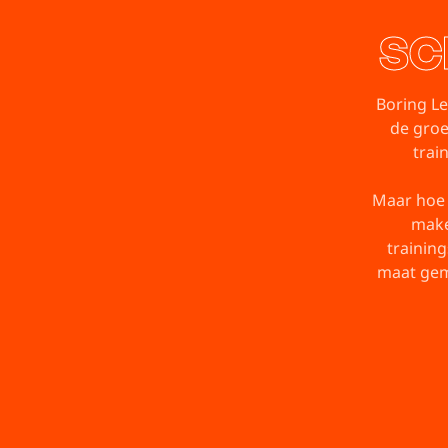
SC
Boring Le
de groe
trai
Maar hoe 
make
trainin
maat gem