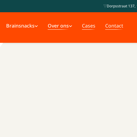
Dorpsstraat 137, 
Brainsnacks
Over ons
Cases
Contact
e dommer. Letterlijk