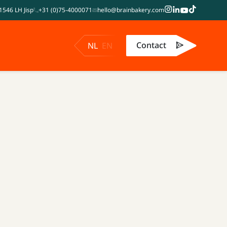
1546 LH Jisp
+31 (0)75-4000071
hello@brainbakery.com
Contact
NL
EN