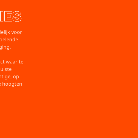
IES
elijk voor
doelende
ging.
ct waar te
uiste
tige, op
e hoogten