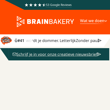
53 Google Reviews
Wat we doen
der pauze wordt je dommer. Letterlijk
#
41
Zonder pauze wordt j
Schrijf je in voor onze creatieve nieuwsbrief