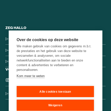
ZEG HALLO
Dorpsstraat 137, 1546 JH Jisp
Over de cookies op deze website
We maken gebruik van cookies om gegevens m.b.t.
+31 (0)75-4000071
de prestaties en het gebruik van deze website te
verzamelen & analyseren, om sociale
netwerkfunctionaliteiten aan te bieden en onze
hello@brainbakery.com
content & advertenties te verbeteren en
VOLG ONS
personaliseren.
Kom meer te weten
Alle cookies toestaan
Schrijf je in voor onze creatieve nieuwsbrief
Weigeren