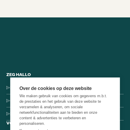
ZEG HALLO
Dorpsstraat 137, 1546 JH Jisp
Over de cookies op deze website
We maken gebruik van cookies om gegevens m.b.t.
+31 (0)75-4000071
de prestaties en het gebruik van deze website te
verzamelen & analyseren, om sociale
netwerkfunctionaliteiten aan te bieden en onze
hello@brainbakery.com
content & advertenties te verbeteren en
VOLG ONS
personaliseren.