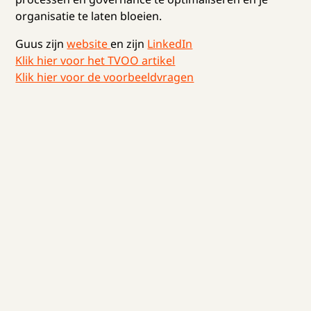
organisatie te laten bloeien.
Guus zijn
website
en zijn
LinkedIn
Klik hier voor het TVOO artikel
Klik hier voor de voorbeeldvragen
#
01
Opleidingskunde
Podcast
HOE MEET JE DE IMPACT EN HET
RENDEMENT VAN EEN TRAINING?