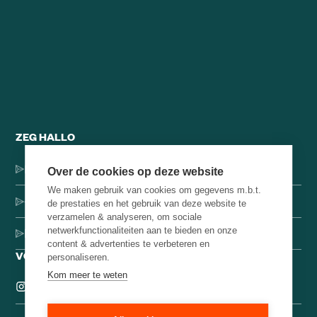
ZEG HALLO
Dorpsstraat 137, 1546 JH Jisp
Over de cookies op deze website
We maken gebruik van cookies om gegevens m.b.t.
+31 (0)75-4000071
de prestaties en het gebruik van deze website te
verzamelen & analyseren, om sociale
netwerkfunctionaliteiten aan te bieden en onze
hello@brainbakery.com
content & advertenties te verbeteren en
VOLG ONS
personaliseren.
Kom meer te weten