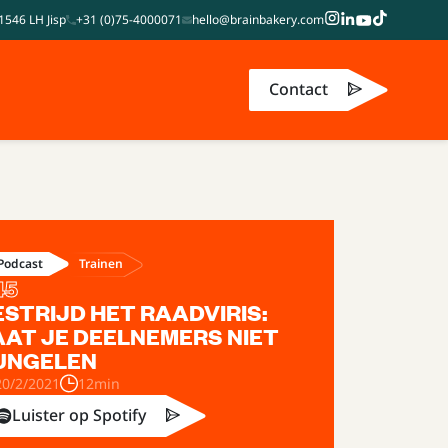
1546 LH Jisp
+31 (0)75-4000071
hello@brainbakery.com
Contact
Trainen
Podcast
45
ESTRIJD HET RAADVIRIS:
AAT JE DEELNEMERS NIET
UNGELEN
20/2/2021
12min
Luister op Spotify