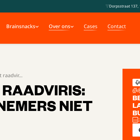
Dorpsstraat 137, 
Brainsnacks
Over ons
Cases
Contact
 raadvir...
 RAADVIRIS:
#
B
NEMERS NIET
L
B