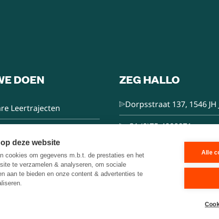
WE DOEN
ZEG HALLO
Dorpsstraat 137, 1546 JH 
re Leertrajecten
+31 (0)75-4000071
nsultancy
 op deze website
hello@brainbakery.com
Alle 
 cookies om gegevens m.b.t. de prestaties en het
e Trainer
site te verzamelen & analyseren, om sociale
ten aan te bieden en onze content & advertenties te
liseren.
es
Cook
n met Draken