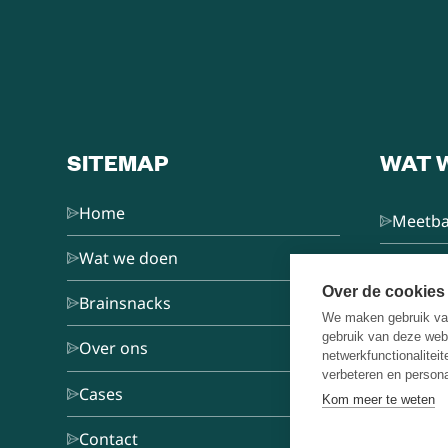
SITEMAP
WAT 
Home
Meetba
Wat we doen
L&D Co
Over de cookies
Brainsnacks
We maken gebruik van
Train d
gebruik van deze web
Over ons
netwerkfunctionalitei
verbeteren en persona
Keynot
Cases
Kom meer te weten
Omgaa
Contact