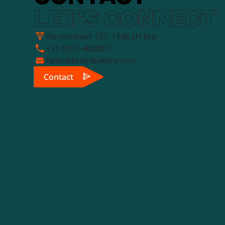
LET'S CONNECT
Dorpsstraat 137, 1546 LH Jisp
+31 (0)75-4000071
hello@brainbakery.com
Contact