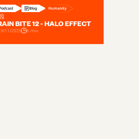
Humanity
Podcast
Blog
12
AIN BITE 12 - HALO EFFECT
19/11/2025
6 min