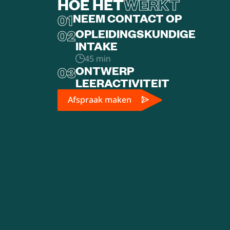
HOE HET
WERKT
01
NEEM CONTACT OP
02
OPLEIDINGSKUNDIGE
INTAKE
45 min
03
ONTWERP
LEERACTIVITEIT
Afspraak maken