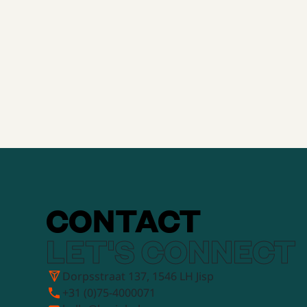
3/9/2025
5 min
CONTACT
LET'S CONNECT
Dorpsstraat 137, 1546 LH Jisp
+31 (0)75-4000071