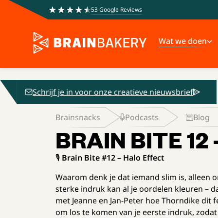
53 Google Reviews
Wat we doen
Schrijf je in voor onze creatieve nieuwsbrief
Brainsnacks
Podcasts
Blog
BRAIN BITE 12
🎙️
Brain Bite #12 – Halo Effect
Waarom denk je dat iemand slim is, alleen om
sterke indruk kan al je oordelen kleuren – da
met Jeanne en Jan-Peter hoe Thorndike dit f
om los te komen van je eerste indruk, zodat