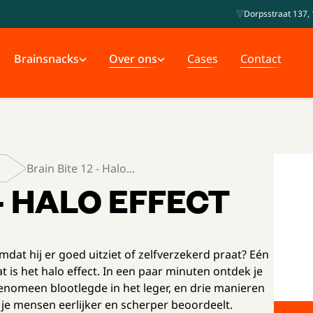
Dorpsstraat 137, 
Brainsnacks
Over ons
Cases
Contact
Brain Bite 12 - Halo...
 - HALO EFFECT
dat hij er goed uitziet of zelfverzekerd praat? Eén
t is het halo effect. In een paar minuten ontdek je
enomeen blootlegde in het leger, en drie manieren
 je mensen eerlijker en scherper beoordeelt.