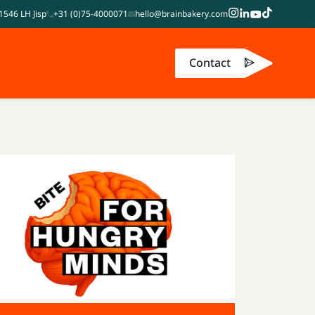
1546 LH Jisp
+31 (0)75-4000071
hello@brainbakery.com
Contact