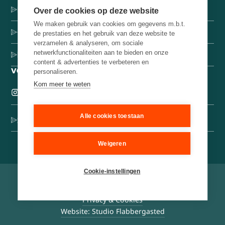
Dorpsstraat 137, 1546 JH Jisp
Over de cookies op deze website
We maken gebruik van cookies om gegevens m.b.t.
+31 (0)75-4000071
de prestaties en het gebruik van deze website te
verzamelen & analyseren, om sociale
netwerkfunctionaliteiten aan te bieden en onze
hello@brainbakery.com
content & advertenties te verbeteren en
VOLG ONS
personaliseren.
Kom meer te weten
Alle cookies toestaan
Schrijf je in voor onze creatieve nieuwsbrief
Weigeren
Cookie-instellingen
©
2026
Brain Bakery
Algemene voorwaarden
Privacy & Cookies
Website: Studio Flabbergasted