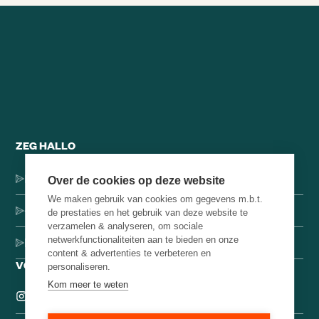
ZEG HALLO
Dorpsstraat 137, 1546 JH Jisp
Over de cookies op deze website
We maken gebruik van cookies om gegevens m.b.t.
+31 (0)75-4000071
de prestaties en het gebruik van deze website te
verzamelen & analyseren, om sociale
netwerkfunctionaliteiten aan te bieden en onze
hello@brainbakery.com
content & advertenties te verbeteren en
VOLG ONS
personaliseren.
Kom meer te weten