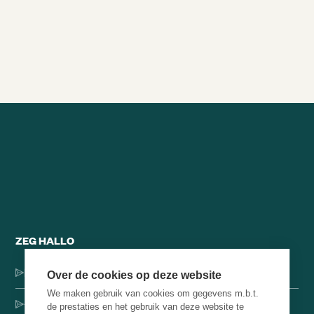
Alle brainsnacks
ZEG HALLO
Dorpsstraat 137, 1546 JH Jisp
Over de cookies op deze website
We maken gebruik van cookies om gegevens m.b.t.
+31 (0)75-4000071
de prestaties en het gebruik van deze website te