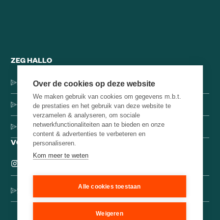
ZEG HALLO
Dorpsstraat 137, 1546 JH Jisp
Over de cookies op deze website
We maken gebruik van cookies om gegevens m.b.t.
+31 (0)75-4000071
de prestaties en het gebruik van deze website te
verzamelen & analyseren, om sociale
netwerkfunctionaliteiten aan te bieden en onze
hello@brainbakery.com
content & advertenties te verbeteren en
VOLG ONS
personaliseren.
Kom meer te weten
Alle cookies toestaan
Schrijf je in voor onze creatieve nieuwsbrief
Weigeren