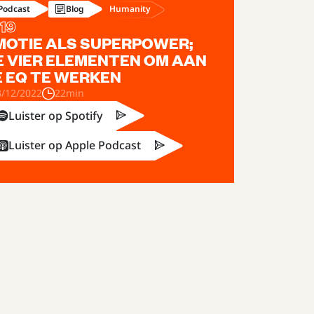
Humanity
Podcast
Blog
119
MOTIE ALS SUPERPOWER;
E VIER ELEMENTEN OM AAN
E EQ TE WERKEN
3/12/2022
22min
Luister op Spotify
Luister op Apple Podcast