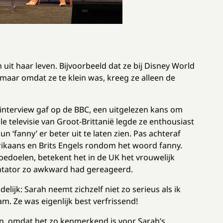
 uit haar leven. Bijvoorbeeld dat ze bij Disney World
 maar omdat ze te klein was, kreeg ze alleen de
n interview gaf op de BBC, een uitgelezen kans om
 televisie van Groot-Brittanië legde ze enthousiast
‘fanny’ er beter uit te laten zien. Pas achteraf
erikaans en Brits Engels rondom het woord fanny.
 bedoelen, betekent het in de UK het vrouwelijk
entator zo awkward had gereageerd.
ijk: Sarah neemt zichzelf niet zo serieus als ik
 Ze was eigenlijk best verfrissend!
en, omdat het zo kenmerkend is voor Sarah’s