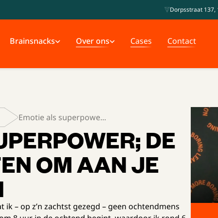
Dorpsstraat 137, 
Brainsnacks
Over ons
Cases
Contact
Emotie als superpowe...
UPERPOWER; DE
EN OM AAN JE
N
t ik – op z’n zachtst gezegd – geen ochtendmens