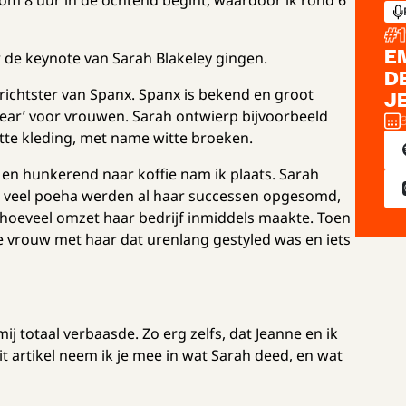
 om 8 uur in de ochtend begint, waardoor ik rond 6
#
E
 de keynote van Sarah Blakeley gingen.
D
ichtster van Spanx. Spanx is bekend en groot
J
ar’ voor vrouwen. Sarah ontwierp bijvoorbeeld
tte kleding, met name witte broeken.
en hunkerend naar koffie nam ik plaats. Sarah
 veel poeha werden al haar successen opgesomd,
 hoeveel omzet haar bedrijf inmiddels maakte. Toen
 vrouw met haar dat urenlang gestyled was en iets
ij totaal verbaasde. Zo erg zelfs, dat Jeanne en ik
t artikel neem ik je mee in wat Sarah deed, en wat