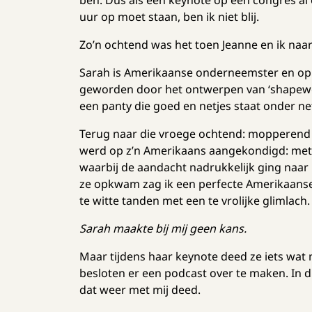
ben. Dus als een keynote op een congres al
uur op moet staan, ben ik niet blij.
Zo’n ochtend was het toen Jeanne en ik naar
Sarah is Amerikaanse onderneemster en opr
geworden door het ontwerpen van ‘shapewe
een panty die goed en netjes staat onder ne
Terug naar die vroege ochtend: mopperend 
werd op z’n Amerikaans aangekondigd: met
waarbij de aandacht nadrukkelijk ging naar
ze opkwam zag ik een perfecte Amerikaanse
te witte tanden met een te vrolijke glimlach.
Sarah maakte bij mij geen kans.
Maar tijdens haar keynote deed ze iets wat m
besloten er een podcast over te maken. In di
dat weer met mij deed.