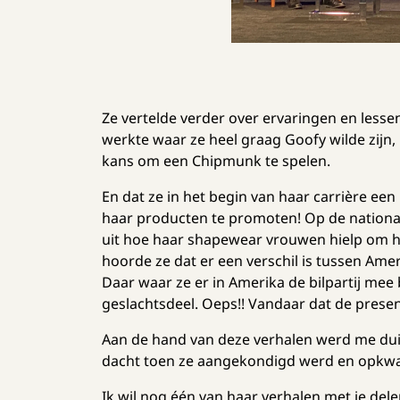
Ze vertelde verder over ervaringen en lessen
werkte waar ze heel graag Goofy wilde zijn,
kans om een Chipmunk te spelen.
En dat ze in het begin van haar carrière ee
haar producten te promoten! Op de nationale
uit hoe haar shapewear vrouwen hielp om hun 
hoorde ze dat er een verschil is tussen Am
Daar waar ze er in Amerika de bilpartij mee
geslachtsdeel. Oeps!! Vandaar dat de pres
Aan de hand van deze verhalen werd me duidel
dacht toen ze aangekondigd werd en opkwam.
Ik wil nog één van haar verhalen met je del