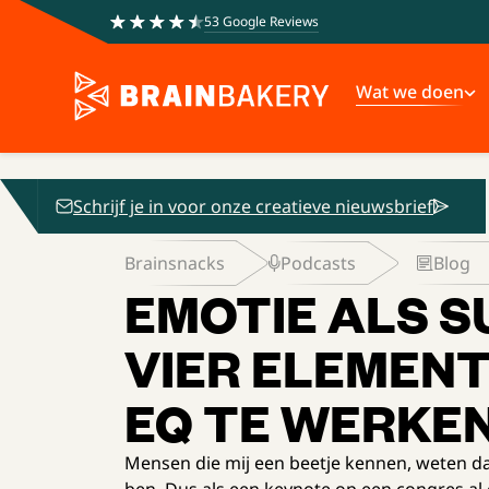
53 Google Reviews
Wat we doen
Schrijf je in voor onze creatieve nieuwsbrief
Brainsnacks
Podcasts
Blog
EMOTIE ALS S
VIER ELEMENT
EQ TE WERKE
Mensen die mij een beetje kennen, weten da