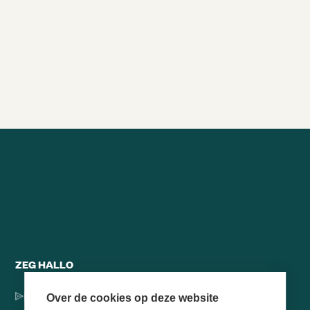
BIJNA ALLE VERANDERINGEN
MISLUKKEN?
9/4/2022
20min
Alle brainsnacks
ZEG HALLO
Dorpsstraat 137, 1546 JH Jisp
Over de cookies op deze website