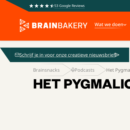
53 Google Reviews
Wat we doen
Schrijf je in voor onze creatieve nieuwsbrief
Brainsnacks
Podcasts
Het Pygmali
HET PYGMALI