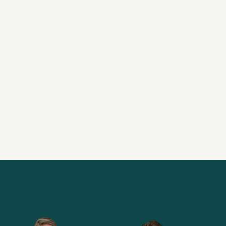
#
25
Trainen
Podcast
METHODE:
DIVERSITE
GÉÉN
1/9/2020
24min
Alle brainsnacks