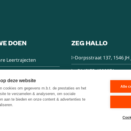
WE DOEN
ZEG HALLO
Dorpsstraat 137, 1546 JH 
re Leertrajecten
+31 (0)75-4000071
nsultancy
 op deze website
hello@brainbakery.com
Alle 
 cookies om gegevens m.b.t. de prestaties en het
e Trainer
site te verzamelen & analyseren, om sociale
ten aan te bieden en onze content & advertenties te
liseren.
es
Cook
n met Draken