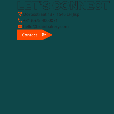
LET'S CONNECT
Dorpsstraat 137, 1546 LH Jisp
+31 (0)75-4000071
hello@brainbakery.com
Contact