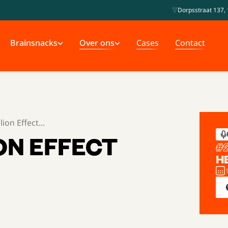
Dorpsstraat 137, 
Brainsnacks
Over ons
Cases
Contact
on Effect...
ON EFFECT
#
H