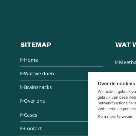
SITEMAP
WAT 
Home
Meetba
Wat we doen
L&D Co
Over de cookies
Brainsnacks
We maken gebruik van
Train d
gebruik van deze web
Over ons
netwerkfunctionalitei
verbeteren en persona
Keynot
Cases
Kom meer te weten
Omgaa
Contact