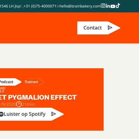
1546 LH Jisp
+31 (0)75-4000071
hello@brainbakery.com
Contact
Trainen
Podcast
27
ET PYGMALION EFFECT
1/9/2020
21min
Luister op Spotify