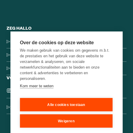
ZEG HALLO
Dorpsstraat 137, 1546 JH Jisp
Over de cookies op deze website
We maken gebruik van cookies om gegevens m.b.t.
+31 (0)75-4000071
de prestaties en het gebruik van deze website te
verzamelen & analyseren, om sociale
netwerkfunctionaliteiten aan te bieden en onze
hello@brainbakery.com
content & advertenties te verbeteren en
VOLG ONS
personaliseren.
Kom meer te weten
Alle cookies toestaan
Schrijf je in voor onze creatieve nieuwsbrief
Weigeren