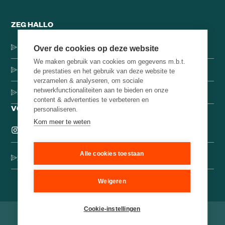
ZEG HALLO
Dorpsstraat 137, 1546 JH Jisp
Over de cookies op deze website
We maken gebruik van cookies om gegevens m.b.t.
+31 (0)75-4000071
de prestaties en het gebruik van deze website te
verzamelen & analyseren, om sociale
netwerkfunctionaliteiten aan te bieden en onze
hello@brainbakery.com
content & advertenties te verbeteren en
VOLG ONS
personaliseren.
Kom meer te weten
Alle cookies toestaan
Schrijf je in voor onze creatieve nieuwsbrief
Weigeren
Cookie-instellingen
©
2026
Brain Bakery