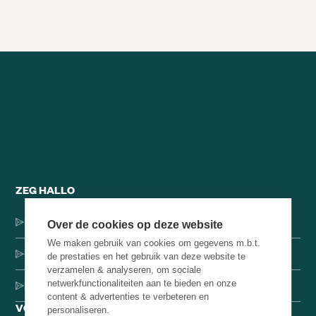
Alle brainsnacks
ZEG HALLO
Dorpsstraat 137, 1546 JH Jisp
Over de cookies op deze website
We maken gebruik van cookies om gegevens m.b.t.
+31 (0)75-4000071
de prestaties en het gebruik van deze website te
verzamelen & analyseren, om sociale
netwerkfunctionaliteiten aan te bieden en onze
hello@brainbakery.com
content & advertenties te verbeteren en
VOLG ONS
personaliseren.