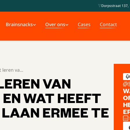
Dorpsstraat 137, 
Brainsnacks
Over ons
Cases
Contact
 leren va...
LEREN VAN
#
W
 EN WAT HEEFT
O
H
 LAAN ERMEE TE
E