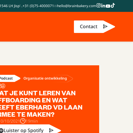
1546 LH Jisp
+31 (0)75-4000071
hello@brainbakery.com
Contact
Organisatie ontwikkeling
Podcast
69
AT JE KUNT LEREN VAN
FFBOARDING EN WAT
EEFT EBERHARD VD LAAN
RMEE TE MAKEN?
10/10/2021
19min
Luister op Spotify