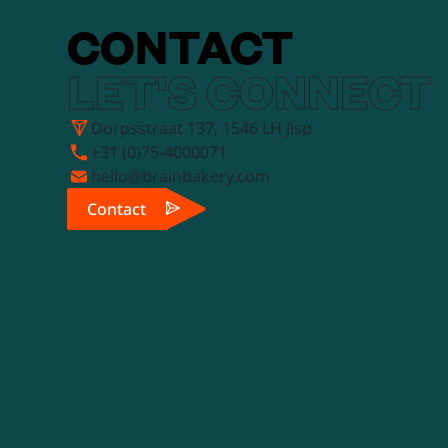
CONTACT
LET'S CONNECT
Dorpsstraat 137, 1546 LH Jisp
+31 (0)75-4000071
hello@brainbakery.com
Contact