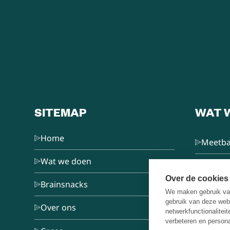
SITEMAP
WAT 
Home
Meetba
Wat we doen
L&D Co
Over de cookies
Brainsnacks
We maken gebruik van
Train d
gebruik van deze web
Over ons
netwerkfunctionalitei
verbeteren en persona
Keynot