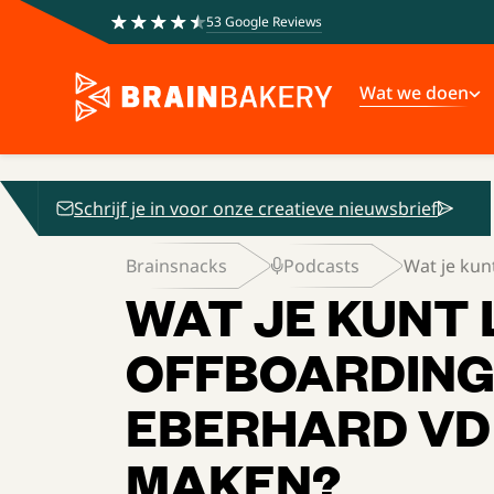
53 Google Reviews
Wat we doen
Schrijf je in voor onze creatieve nieuwsbrief
Brainsnacks
Podcasts
Wat je kunt
WAT JE KUNT 
OFFBOARDING
EBERHARD VD
MAKEN?