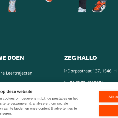
WE DOEN
ZEG HALLO
Dorpsstraat 137, 1546 JH 
re Leertrajecten
+31 (0)75-4000071
nsultancy
 op deze website
hello@brainbakery.com
Alle 
 cookies om gegevens m.b.t. de prestaties en het
e Trainer
site te verzamelen & analyseren, om sociale
ten aan te bieden en onze content & advertenties te
liseren.
es