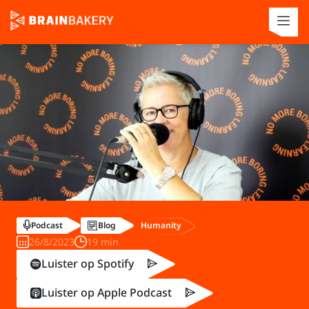
Humanity
Podcast
Blog
26/8/2023
19 min
Luister op Spotify
Luister op Apple Podcast