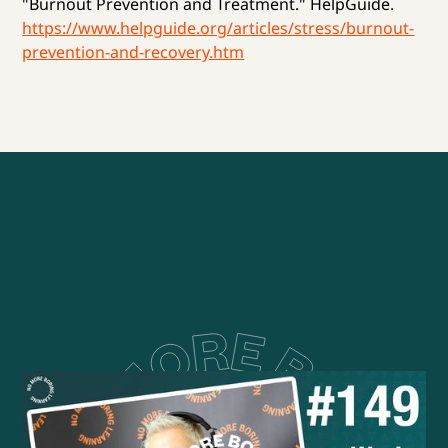
"Burnout Prevention and Treatment." HelpGuide.
https://www.helpguide.org/articles/stress/burnout-
prevention-and-recovery.htm