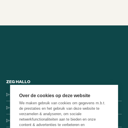
Alle brainsnacks
ZEG HALLO
Dorpsstraat 137, 1546 JH Jisp
Over de cookies op deze website
We maken gebruik van cookies om gegevens m.b.t.
+31 (0)75-4000071
de prestaties en het gebruik van deze website te
verzamelen & analyseren, om sociale
netwerkfunctionaliteiten aan te bieden en onze
hello@brainbakery.com
content & advertenties te verbeteren en