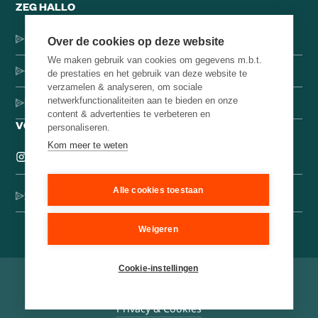
ZEG HALLO
Dorpsstraat 137, 1546 JH Jisp
Over de cookies op deze website
We maken gebruik van cookies om gegevens m.b.t.
+31 (0)75-4000071
de prestaties en het gebruik van deze website te
verzamelen & analyseren, om sociale
netwerkfunctionaliteiten aan te bieden en onze
hello@brainbakery.com
content & advertenties te verbeteren en
VOLG ONS
personaliseren.
Kom meer te weten
Alle cookies toestaan
Schrijf je in voor onze creatieve nieuwsbrief
Weigeren
Cookie-instellingen
©
2026
Brain Bakery
Algemene voorwaarden
Privacy & Cookies