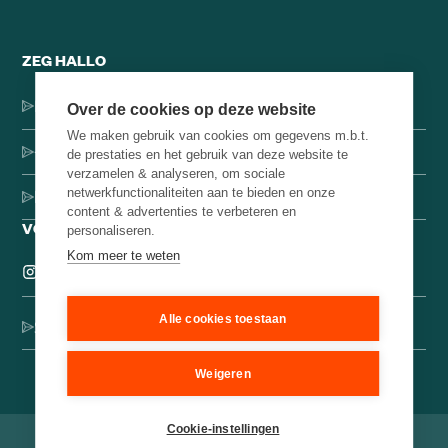
ZEG HALLO
Dorpsstraat 137, 1546 JH Jisp
Over de cookies op deze website
We maken gebruik van cookies om gegevens m.b.t.
+31 (0)75-4000071
de prestaties en het gebruik van deze website te
verzamelen & analyseren, om sociale
netwerkfunctionaliteiten aan te bieden en onze
hello@brainbakery.com
content & advertenties te verbeteren en
VOLG ONS
personaliseren.
Kom meer te weten
Alle cookies toestaan
Schrijf je in voor onze creatieve nieuwsbrief
Weigeren
Cookie-instellingen
©
2026
Brain Bakery