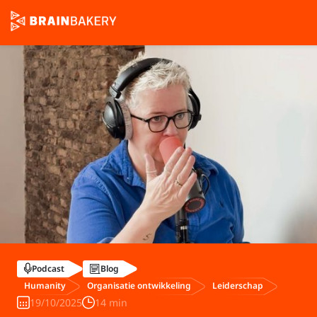
Podcast
Blog
Humanity
Organisatie ontwikkeling
Leiderschap
19/10/2025
14 min