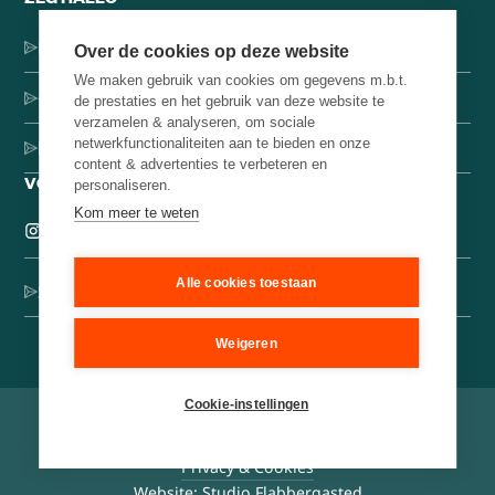
Dorpsstraat 137, 1546 JH Jisp
Over de cookies op deze website
We maken gebruik van cookies om gegevens m.b.t.
+31 (0)75-4000071
de prestaties en het gebruik van deze website te
verzamelen & analyseren, om sociale
netwerkfunctionaliteiten aan te bieden en onze
hello@brainbakery.com
content & advertenties te verbeteren en
VOLG ONS
personaliseren.
Kom meer te weten
Alle cookies toestaan
Schrijf je in voor onze creatieve nieuwsbrief
Weigeren
Cookie-instellingen
©
2026
Brain Bakery
Algemene voorwaarden
Privacy & Cookies
Website: Studio Flabbergasted