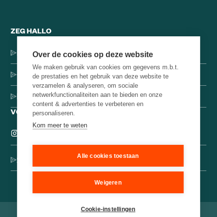
ZEG HALLO
Dorpsstraat 137, 1546 JH Jisp
Over de cookies op deze website
We maken gebruik van cookies om gegevens m.b.t.
+31 (0)75-4000071
de prestaties en het gebruik van deze website te
verzamelen & analyseren, om sociale
netwerkfunctionaliteiten aan te bieden en onze
hello@brainbakery.com
content & advertenties te verbeteren en
VOLG ONS
personaliseren.
Kom meer te weten
Alle cookies toestaan
Schrijf je in voor onze creatieve nieuwsbrief
Weigeren
Cookie-instellingen
©
2026
Brain Bakery