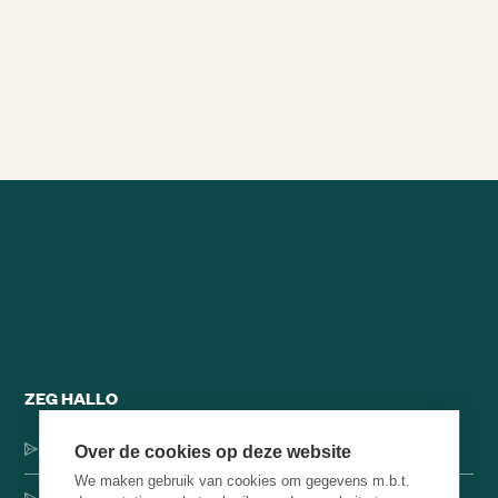
VAN 350%
28/8/2021
28min
Alle brainsnacks
ZEG HALLO
Dorpsstraat 137, 1546 JH Jisp
Over de cookies op deze website
We maken gebruik van cookies om gegevens m.b.t.