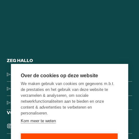
ZEG HALLO
Dorpsstraat 137, 1546 JH Jisp
Over de cookies op deze website
We maken gebruik van cookies om gegevens m.b.t.
+31 (0)75-4000071
de prestaties en het gebruik van deze website te
verzamelen & analyseren, om sociale
netwerkfunctionaliteiten aan te bieden en onze
hello@brainbakery.com
content & advertenties te verbeteren en
VOLG ONS
personaliseren.
Kom meer te weten