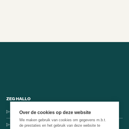
1/9/2020
21min
Alle brainsnacks
ZEG HALLO
Dorpsstraat 137, 1546 JH Jisp
Over de cookies op deze website
We maken gebruik van cookies om gegevens m.b.t.
+31 (0)75-4000071
de prestaties en het gebruik van deze website te