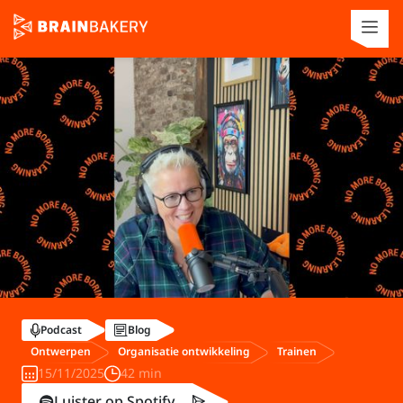
Podcast
Blog
Ontwerpen
Organisatie ontwikkeling
Trainen
15/11/2025
42 min
Luister op Spotify