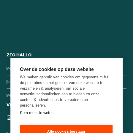
ZEG HALLO
Dorpsstraat 137, 1546 JH Jisp
Over de cookies op deze website
We maken gebruik van cookies om gegevens m.b.t.
+31 (0)75-4000071
de prestaties en het gebruik van deze website te
verzamelen & analyseren, om sociale
netwerkfunctionaliteiten aan te bieden en onze
hello@brainbakery.com
content & advertenties te verbeteren en
VOLG ONS
personaliseren.
Kom meer te weten
Alle cookies toestaan