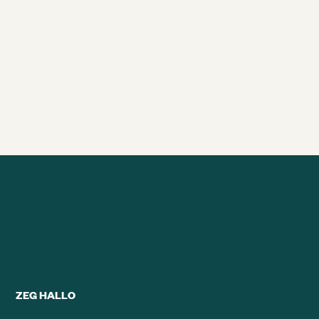
WAAROM JE WERK SOMS VOELT
ALS EEN ROTBAAN – DRIE
SYMPTOMEN VAN EEN ROTBAAN
9/11/2025
13 min
Alle brainsnacks
ZEG HALLO