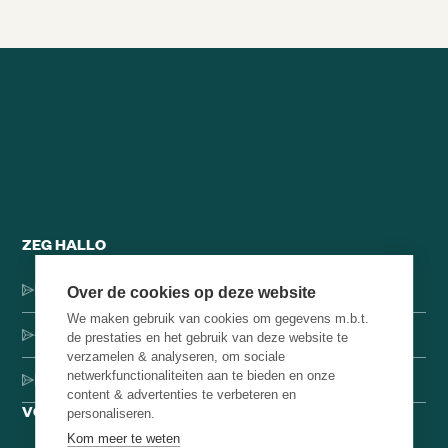
Alle brainsnacks
ZEG HALLO
Dorpsstraat 137, 1546 JH Jisp
Over de cookies op deze website
We maken gebruik van cookies om gegevens m.b.t.
+31 (0)75-4000071
de prestaties en het gebruik van deze website te
verzamelen & analyseren, om sociale
netwerkfunctionaliteiten aan te bieden en onze
hello@brainbakery.com
content & advertenties te verbeteren en
VOLG ONS
personaliseren.
Kom meer te weten