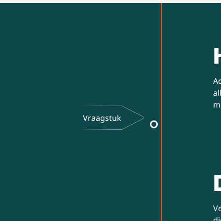
Ac
al
me
Vraagstuk
Ve
di