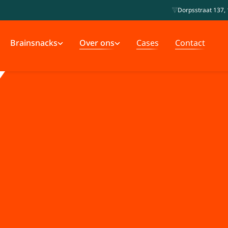
Dorpsstraat 137, 
Brainsnacks
Over ons
Cases
Contact
mmer. Letterlijk
Zonder pauze wordt je dommer. Letterlijk