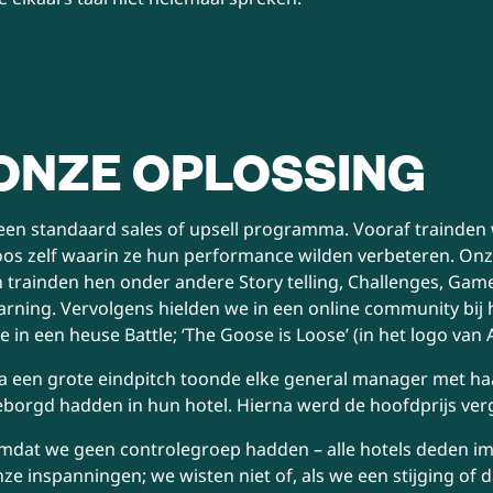
ONZE OPLOSSING
en standaard sales of upsell programma. Vooraf trainden we 
os zelf waarin ze hun performance wilden verbeteren. Onze 
 trainden hen onder andere Story telling, Challenges, Gam
arning. Vervolgens hielden we in een online community bij 
e in een heuse Battle; ‘The Goose is Loose’ (in het logo van 
a een grote eindpitch toonde elke general manager met ha
borgd hadden in hun hotel. Hierna werd de hoofdprijs verg
mdat we geen controlegroep hadden – alle hotels deden i
ze inspanningen; we wisten niet of, als we een stijging of