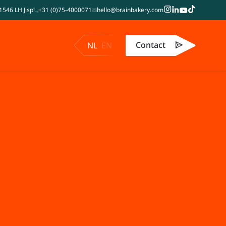
1546 LH Jisp
+31 (0)75-4000071
hello@brainbakery.com
Contact
NL
EN