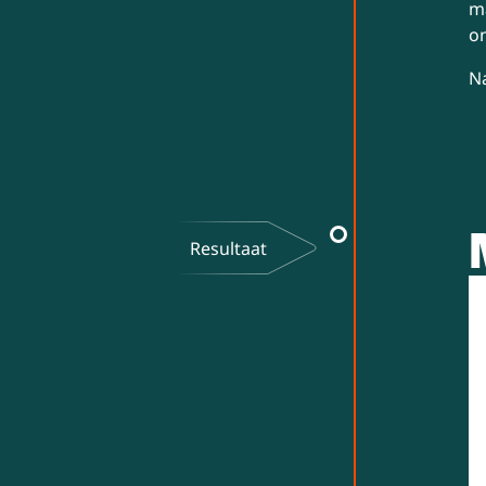
m
on
Na
Resultaat