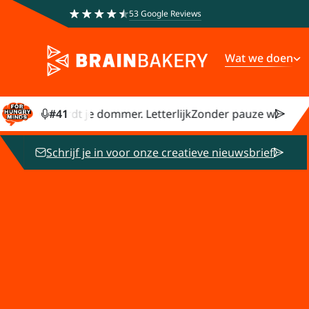
53 Google Reviews
Wat we doen
pauze wordt je dommer. Letterlijk
#
41
Zonder pauze wordt je do
Schrijf je in voor onze creatieve nieuwsbrief