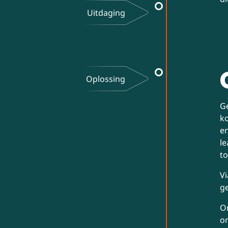
Uitdaging
Oplossing
Ge
ko
en
le
to
Vi
ge
O
on