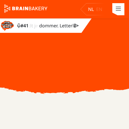
NL
EN
 pauze wordt je dommer. Letterlijk
#
41
Zonder pauze wordt je d